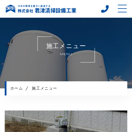
ホーム
当社について
施工メニュー
キャンペーン
MENU
施工メニュー
施工実績
施工の流れ
よくある質問
ホーム
施工メニュー
アクセス
お知らせ
コンテンツ
採用情報