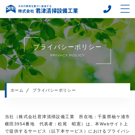
ホーム
当社について
プライバシーポリシー
キャンペーン
PRIVACY POLICY
施工メニュー
施工実績
施工の流れ
よくある質問
ホーム
プライバシーポリシー
アクセス
お知らせ
当社（株式会社君津清掃設備工業 所在地：千葉県袖ケ浦市
コンテンツ
横田3954番地 代表者：松尾 昭憲）は、本Webサイト上
採用情報
で提供するサービス（以下本サービス）におけるプライバシ